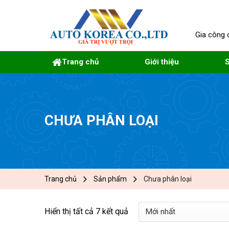
Skip
to
content
Gia công 
Trang chủ
Giới thiệu
CHƯA PHÂN LOẠI
Trang chủ
Sản phẩm
Chưa phân loại
Hiển thị tất cả 7 kết quả