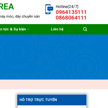
REA
Hotline(24/7)
0964135111
a máy móc, dây chuyền sản
0868064111
in tức & Sự kiện
Liên hệ
HỖ TRỢ TRỰC TUYẾN