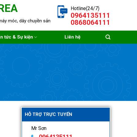
REA
Hotline(24/7)
0964135111
a máy móc, dây chuyền sản
0868064111
in tức & Sự kiện
Liên hệ
HỖ TRỢ TRỰC TUYẾN
Mr Sơn