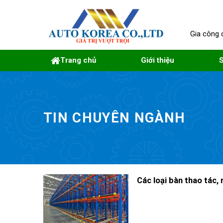
Skip
to
content
Gia công 
Trang chủ
Giới thiệu
TIN CHUYÊN NGÀNH
Các loại bàn thao tác, 