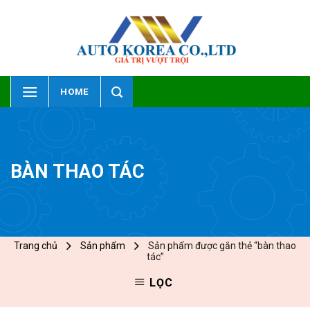
Skip
to
content
HOME
BÀN THAO TÁC
Trang chủ
Sản phẩm
Sản phẩm được gắn thẻ “bàn thao
tác”
LỌC