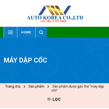
Skip
to
content
HOME
MÁY DẬP CỐC
Trang chủ
Sản phẩm
Sản phẩm được gắn thẻ “máy dập
cốc”
LỌC