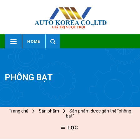
Skip
to
content
HOME
PHÔNG BẠT
Trang chủ
Sản phẩm
Sản phẩm được gắn thẻ “phông
bạt”
LỌC