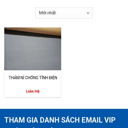
THẢM NỈ CHỐNG TĨNH ĐIỆN
Liên Hệ
THAM GIA DANH SÁCH EMAIL VIP