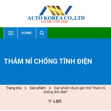
Skip
to
content
HOME
THẢM NỈ CHỐNG TĨNH ĐIỆN
Trang chủ
Sản phẩm
Sản phẩm được gắn thẻ “thảm nỉ
chống tĩnh điện”
LỌC